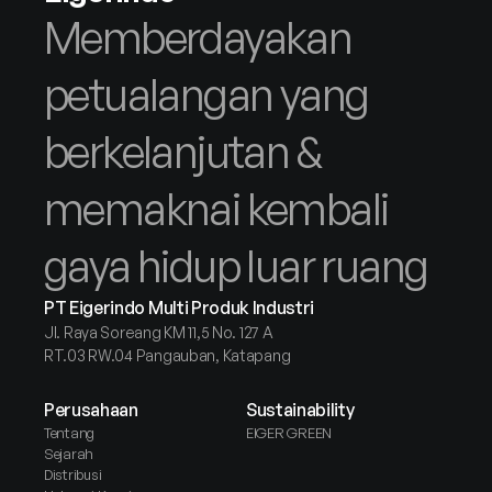
Memberdayakan 
petualangan yang 
berkelanjutan & 
memaknai kembali 
gaya hidup luar ruang
PT Eigerindo Multi Produk Industri
Jl. Raya Soreang KM 11,5 No. 127 A
RT.03 RW.04 Pangauban, Katapang
Perusahaan
Sustainability
Tentang
EIGER GREEN
Sejarah
Distribusi